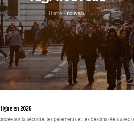
Home
nouveau
 ligne en 2026
ée sur la sécurité, les paiements et les besoins réels avec 