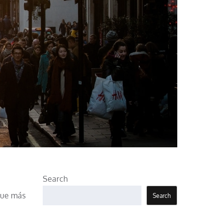
Search
 que más
Search