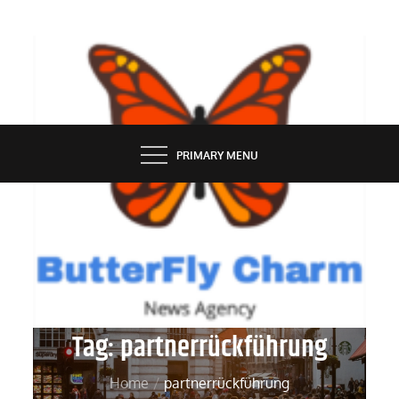
Skip
to
content
BUTTERFLY CHARM
PRIMARY MENU
Tag:
partnerrückführung
Home
partnerrückführung