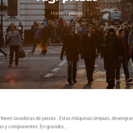
Home
piezas
erkleen lavadoras de piezas . Estas máquinas limpian, desengra
as y componentes. En grandes…