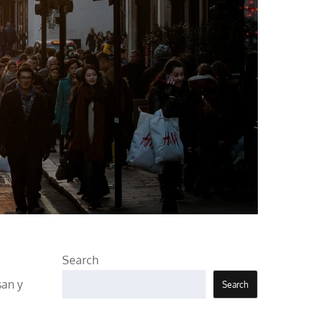
Search
san y
Search