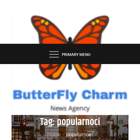
Skip
to
content
BUTTERFLY CHARM
PRIMARY MENU
Tag:
popularnoci
Home
popularnoci