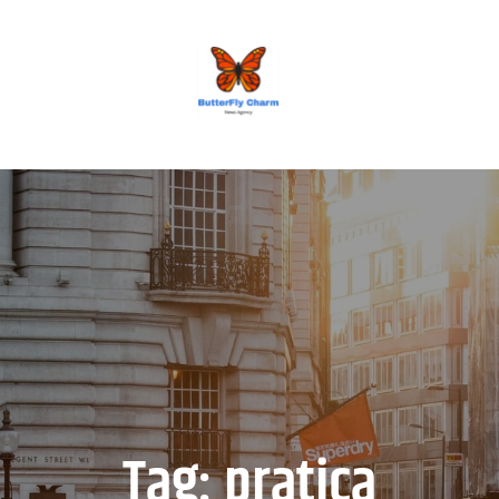
BUTTERFLY CHARM
Tag:
pratica