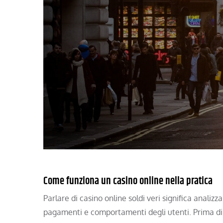
Come funziona un casino online nella pratica
Parlare di casino online soldi veri significa analiz
pagamenti e comportamenti degli utenti. Prima di