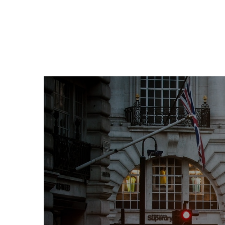
Skip
to
content