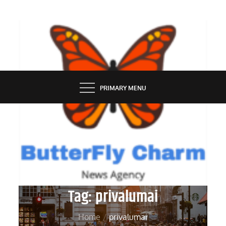
Skip
to
content
BUTTERFLY CHARM
PRIMARY MENU
Tag:
privalumai
Home
privalumai