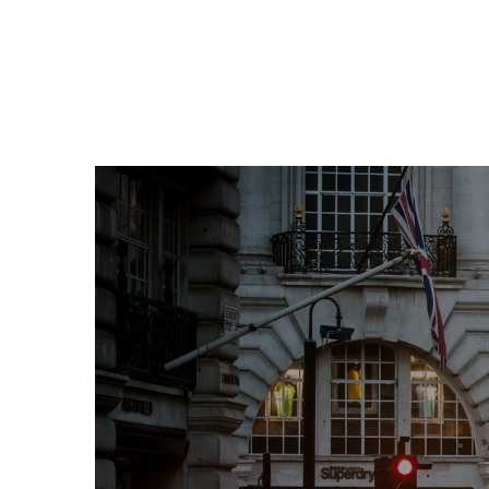
Skip
to
content