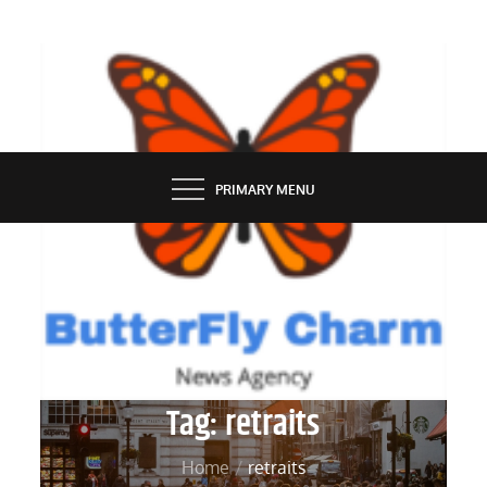
Skip
to
content
BUTTERFLY CHARM
PRIMARY MENU
Tag:
retraits
Home
retraits