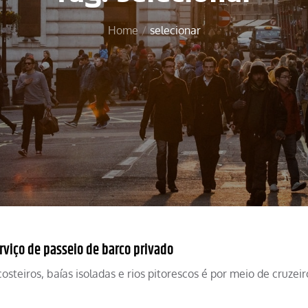
Home
selecionar
rviço de passeio de barco privado
steiros, baías isoladas e rios pitorescos é por meio de cruzeir