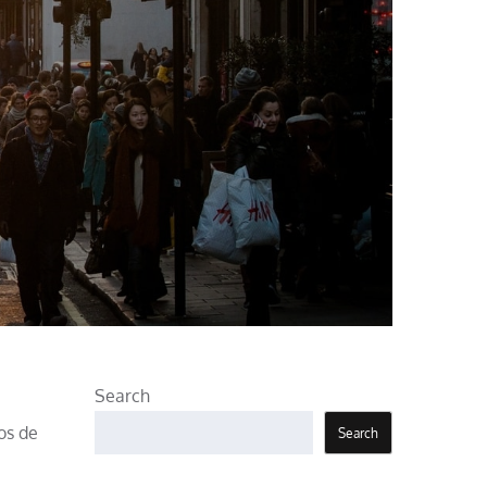
Search
os de
Search