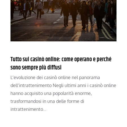
Tutto sui casinò online: come operano e perché
sono sempre più diffusi
L’evoluzione dei casinò online nel panorama
dell’intrattenimento Negli ultimi anni i casinò online
hanno acquisito una popolarità enorme,
trasformandosi in una delle forme di
intrattenimento…