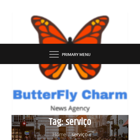
Skip
to
content
BUTTERFLY CHARM
PRIMARY MENU
Tag:
serviço
Home
serviço