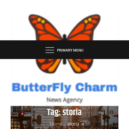
Skip
to
content
BUTTERFLY CHARM
PRIMARY MENU
Tag:
storia
Home
storia