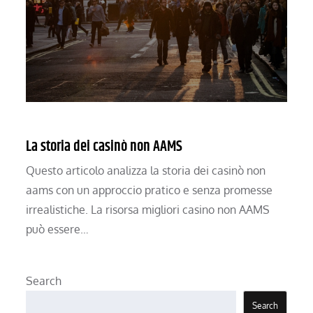
La storia dei casinò non AAMS
Questo articolo analizza la storia dei casinò non
aams con un approccio pratico e senza promesse
irrealistiche. La risorsa migliori casino non AAMS
può essere…
Search
Search