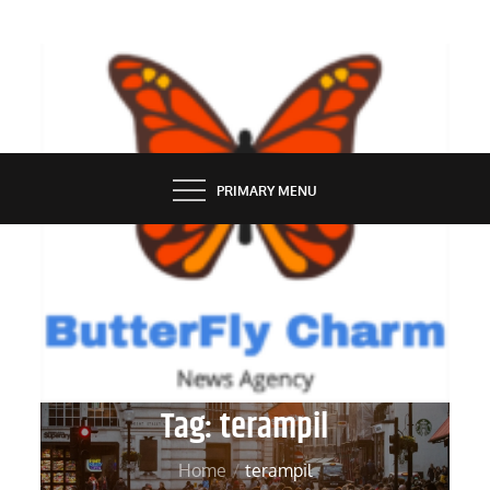
Skip
to
content
BUTTERFLY CHARM
PRIMARY MENU
Tag:
terampil
Home
terampil