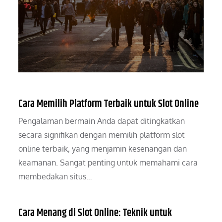
Cara Memilih Platform Terbaik untuk Slot Online
Pengalaman bermain Anda dapat ditingkatkan
secara signifikan dengan memilih platform slot
online terbaik, yang menjamin kesenangan dan
keamanan. Sangat penting untuk memahami cara
membedakan situs…
Cara Menang di Slot Online: Teknik untuk