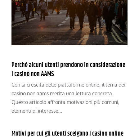
Perché alcuni utenti prendono in considerazione
i casinò non AAMS
Con la crescita delle piattaforme online, il tema dei
casino non aams merita una lettura concreta.
Questo articolo affronta motivazioni più comuni,
elementi di interesse…
Motivi per cui gli utenti scelgono i casino online