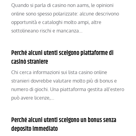
Quando si parla di casino non aams, le opinioni
online sono spesso polarizzate: alcune descrivono
opportunità e cataloghi molto ampi, altre
sottolineano rischi e mancanza…
Perché alcuni utenti scelgono piattaforme di
casinò straniere
Chi cerca informazioni sui lista casino online
stranieri dovrebbe valutare molto più di bonus e
numero di giochi. Una piattaforma gestita all’estero
può avere licenze,…
Perché alcuni utenti scelgono un bonus senza
deposito immediato