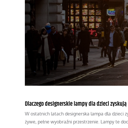
Dlaczego designerskie lampy dla dzieci zyskują
W ostatnich latach designerska lampa dla dzieci 
żywe, pełne wyobraźni przestrzenie. Lampy te dod