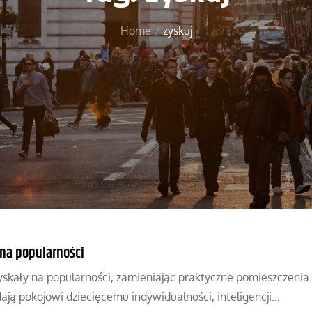
Home
zyskuj
 na popularności
zyskały na popularności, zamieniając praktyczne pomieszczenia
ają pokojowi dziecięcemu indywidualności, inteligencji…