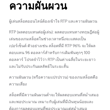
ความผันผวน
ผู้เล่นสล็อตออนไลน์ต้องเข้าใจ RTP และความผันผวน
RTP (ผลตอบแทนต่อผู้เล่น): ผลตอบแทนทางทฤษฎีต่อผู้
เล่นของเกมสล็อตในช่วงเวลาหนึ่งจะแสดงเป็น
เปอร์เซ็นต์ ตัวอย่างเช่น สล็อตที่มี RTP 96% จะให้ผล
ตอบแทน 96 ดอลลาร์สำหรับการเดิมพันทุกๆ 100
ดอลลาร์ โปรดจำไว้ว่า RTP เป็นค่าเฉลี่ยในระยะยาว
และไม่รับประกันผลลัพธ์ในระยะสั้น
ความผันผวน (หรือความแปรปรวน) ของเกมสล็อตคือ
ความเสี่ยง
สล็อตที่มีความผันผวนต่ำจะให้ผลตอบแทนที่สม่ำเสมอ
และพอประมาณ เหมาะกับผู้เล่นที่มีเงินทุนน้อยและ
ต้องการผลตอบแทนที่พอประมาณแต่สม่ำเสมอ