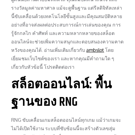
รางวัลมูลค่ามหาศาล แม้จะดูพื้นฐาน แต่รีลดิจิทัลเหล่า
นี้ขับเคลื่อนด้วยเทคโนโลยีขั้นสูงและมีคุณสมบัติหลาย
อย่างที่อาจส่งผลต่อประสบการณ์การเล่นของคุณ การ
รู้จักกลไก คำศัพท์ และความหลากหลายของสล็อต
ออนไลน์จะช่วยเพิ่มความสนุกและตอบสนองความคาด
หวังของคุณได้. อ่านเพิ่มเติมเกี่ยวกับ
ambslot
โดย
เยี่ยมชมเว็บไซต์ของเรา และหากคุณมีคำถามใด ๆ
เกี่ยวกับหัวข้อนี้ โปรดติดต่อเรา
สล็อตออนไลน์: พื้น
ฐานของ RNG
RNG ขับเคลื่อนเกมสล็อตออนไลน์ทุกเกม แม้ว่าเกมจะ
ไม่ได้เปิดใช้งาน ระบบที่ซับซ้อนนี้จะสร้างตัวเลขสุ่ม