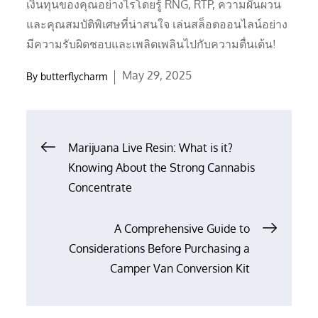
เงินทุนของคุณอย่างไรโดยรู้ RNG, RTP, ความผันผวน
และคุณสมบัติพิเศษที่น่าสนใจ เล่นสล็อตออนไลน์อย่าง
มีความรับผิดชอบและเพลิดเพลินไปกับความตื่นเต้น!
Posted
May 29, 2025
By
butterflycharm
on
Post
Marijuana Live Resin: What is it?
Knowing About the Strong Cannabis
navigation
Concentrate
A Comprehensive Guide to
Considerations Before Purchasing a
Camper Van Conversion Kit