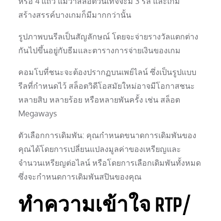
หรือ 4 แถว แม้ว่าสล็อตวินเทจจะมี 3 รีล และเกม
สร้างสรรค์บางเกมก็มีมากกว่านั้น
รูปภาพบนรีลเป็นสัญลักษณ์ โดยจะจ่ายรางวัลแตกต่าง
กันไปขึ้นอยู่กับธีมและตารางการจ่ายเงินของเกม
คอมโบที่ชนะจะต้องปรากฏบนเพย์ไลน์ ซึ่งเป็นรูปแบบ
รีลที่กำหนดไว้ สล็อตวิดีโอสมัยใหม่อาจมีโอกาสชนะ
หลายสิบ หลายร้อย หรือหลายพันครั้ง เช่น สล็อต
Megaways
ตัวเลือกการเดิมพัน: คุณกำหนดขนาดการเดิมพันของ
คุณได้โดยการเปลี่ยนแปลงมูลค่าของเหรียญและ
จำนวนเหรียญต่อไลน์ หรือโดยการเลือกเดิมพันทั้งหมด
ซึ่งจะกำหนดการเดิมพันสปินของคุณ
ทำความเข้าใจ RTP/