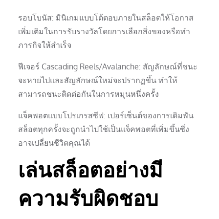
รอบโบนัส: มินิเกมแบบโต้ตอบภายในสล็อตให้โอกาส
เพิ่มเติมในการรับรางวัลโดยการเลือกสิ่งของหรือทำ
ภารกิจให้สำเร็จ
ฟีเจอร์ Cascading Reels/Avalanche: สัญลักษณ์ที่ชนะ
จะหายไปและสัญลักษณ์ใหม่จะปรากฏขึ้น ทำให้
สามารถชนะติดต่อกันในการหมุนหนึ่งครั้ง
แจ็คพอตแบบโปรเกรสซีฟ: เปอร์เซ็นต์ของการเดิมพัน
สล็อตทุกครั้งจะถูกนำไปใช้เป็นแจ็คพอตที่เพิ่มขึ้นซึ่ง
อาจเปลี่ยนชีวิตคุณได้
เล่นสล็อตอย่างมี
ความรับผิดชอบ