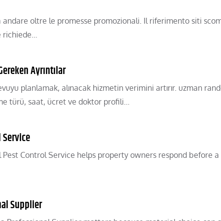
ca andare oltre le promesse promozionali. Il riferimento siti sc
e richiede…
ereken Ayrıntılar
vuyu planlamak, alınacak hizmetin verimini artırır. uzman ran
e türü, saat, ücret ve doktor profili…
 Service
 Pest Control Service helps property owners respond before a
al Supplier