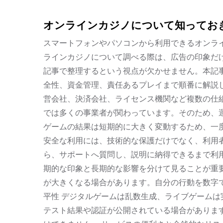
オンラインカジノについて知ってお
スマートフォンやパソコンから利用できるオンラ
ラインカジノについて調べる際は、広告の印象だ
記事で整理するという視点が欠かせません。本記
全性、資金管理、責任あるプレイまで順番に解説し
営会社、決済会社、ライセンス機関など複数の仕
では多くの事業者が関わっています。そのため、
ゲームの結果は短期的に大きく変動するため、一
安全な利用には、技術的な保護だけでなく、利用
ら、サポートへ質問し、説明に納得できるまで利
期的な印象と長期的な影響を分けて見ることが重
が大きくなる場合があります。自分の行動を数字
平性 デジタルゲームは乱数生成、ライブゲーム
テスト結果や認証が公開されている場合がありま