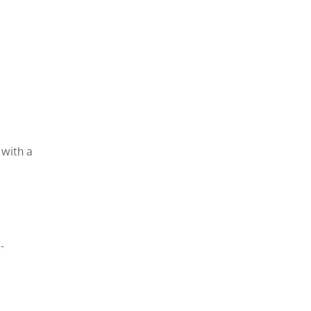
 with a
-