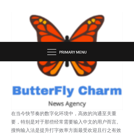
Skip
to
content
BUTTERFLY CHARM
PRIMARY MENU
SERVICES
搜狗输入法的优势
在当今快节奏的数字化环境中，高效的沟通至关重
要，特别是对于那些经常需要输入中文的用户而言。
搜狗输入法是提升打字效率方面最受欢迎且行之有效