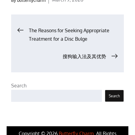
By
butterflycharm
on
Post
The Reasons for Seeking Appropriate
Treatment for a Disc Bulge
navigation
搜狗输入法及其优势
Search
Search
Copyright © 2026
Butterfly Charm
. All Rights