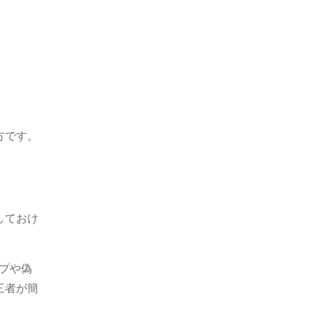
方です。
しておけ
プや偽
三者が簡