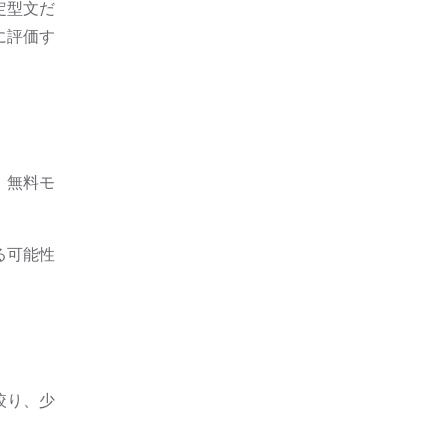
定型文だ
に評価す
、無料モ
る可能性
絞り、少