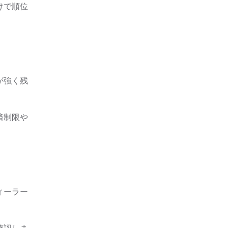
けで順位
が強く残
済制限や
ィーラー
確認しま