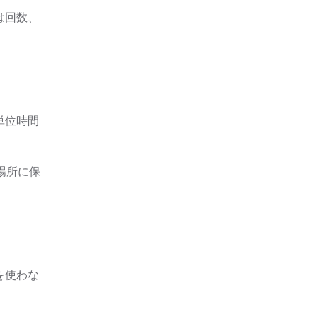
は回数、
単位時間
場所に保
を使わな