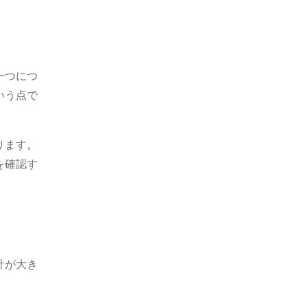
一つにつ
いう点で
ります。
を確認す
計が大き