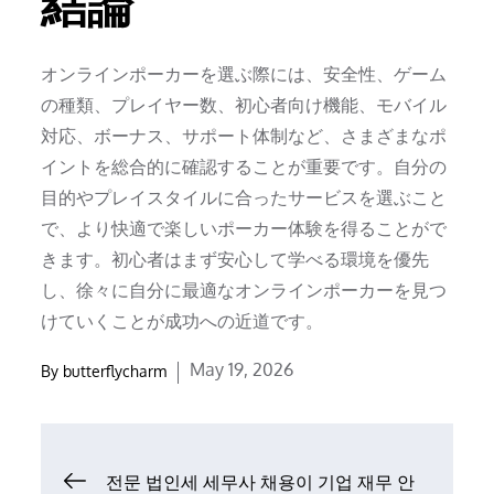
結論
オンラインポーカーを選ぶ際には、安全性、ゲーム
の種類、プレイヤー数、初心者向け機能、モバイル
対応、ボーナス、サポート体制など、さまざまなポ
イントを総合的に確認することが重要です。自分の
目的やプレイスタイルに合ったサービスを選ぶこと
で、より快適で楽しいポーカー体験を得ることがで
きます。初心者はまず安心して学べる環境を優先
し、徐々に自分に最適なオンラインポーカーを見つ
けていくことが成功への近道です。
Posted
May 19, 2026
By
butterflycharm
on
Post
전문 법인세 세무사 채용이 기업 재무 안