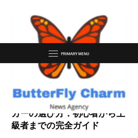
Skip
to
content
BUTTERFLY CHARM
PRIMARY MENU
ONLINE GAMES
自分に合ったオンラインポー
カーの選び方：初心者から上
級者までの完全ガイド