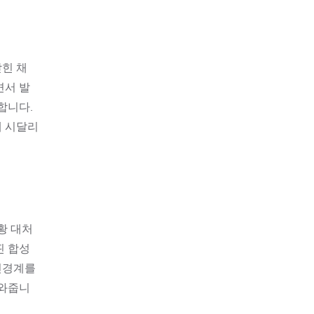
갇힌 채
면서 발
합니다.
에 시달리
황 대처
핀 합성
신경계를
도와줍니