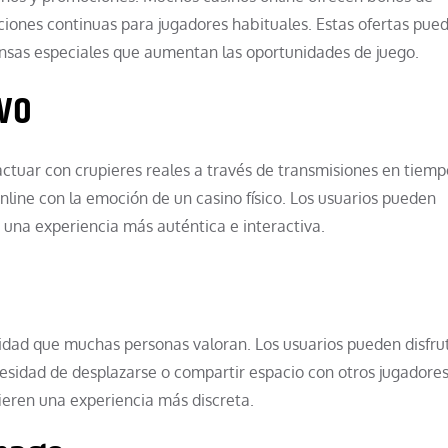
iones continuas para jugadores habituales. Estas ofertas pue
mpensas especiales que aumentan las oportunidades de juego.
ivo
actuar con crupieres reales a través de transmisiones en tiemp
line con la emoción de un casino físico. Los usuarios pueden
e una experiencia más auténtica e interactiva.
acidad que muchas personas valoran. Los usuarios pueden disfru
esidad de desplazarse o compartir espacio con otros jugadores
ieren una experiencia más discreta.