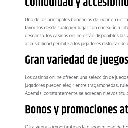
Comodidad y accesibili
Uno de los principales beneficios de jugar en un c
favoritos desde cualquier lugar con conexión a In
descanso, los casinos online están disponibles las v
accesibilidad permite a los jugadores disfrutar de
Gran variedad de juego
Los casinos online ofrecen una selección de juego
jugadores pueden elegir entre tragamonedas, rulet
Además, constantemente se agregan nuevos títulos
Bonos y promociones at
Otra ventaja importante es la disponibilidad de 