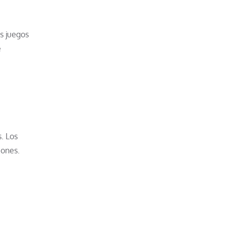
s juegos
e
. Los
iones.