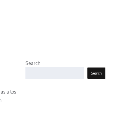
Search
Search
as a los
n