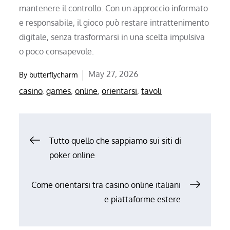
mantenere il controllo. Con un approccio informato
e responsabile, il gioco può restare intrattenimento
digitale, senza trasformarsi in una scelta impulsiva
o poco consapevole.
Posted
May 27, 2026
By
butterflycharm
on
casino
,
games
,
online
,
orientarsi
,
tavoli
Post
Tutto quello che sappiamo sui siti di
poker online
navigation
Come orientarsi tra casino online italiani
e piattaforme estere