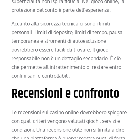
superficialità non ispira fiducia. Nel gioco online, la
protezione del conto è parte dell’esperienza.
Accanto alla sicurezza tecnica ci sono i limiti
personali. Limiti di deposito, limiti di tempo, pausa
temporanea e strumenti di autoesclusione
dovrebbero essere facili da trovare. Il gioco
responsabile non è un dettaglio secondario. È ciò
che permette all’intrattenimento di restare entro
confini sani e controllabili.
Recensioni e confronto
Le recensioni sui casino online dovrebbero spiegare
con quali criteri vengono valutati giochi, servizi e
condizioni. Una recensione utile non si limita a dire
che una piattaforma è buona: mostra punti di forza,