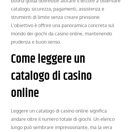
buona guida dovrebbe aiutare il lettore a osservare
catalogo, sicurezza, pagamenti, assistenza e
strumenti di limite senza creare pressione.
L’obiettivo è offrire una panoramica concreta sul
mondo dei giochi da casino online, mantenendo
prudenza e buon senso.
Come leggere un
catalogo di casino
online
Leggere un catalogo di casino online significa
andare oltre il numero totale di giochi. Un elenco
lungo può sembrare impressionante, ma la vera