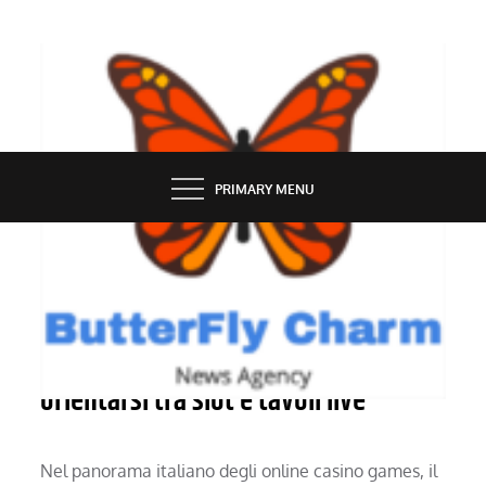
Skip
to
content
BUTTERFLY CHARM
PRIMARY MENU
ONLINE GAMES
Casino online games: come
orientarsi tra slot e tavoli live
Nel panorama italiano degli online casino games, il