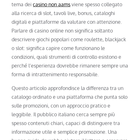
tema dei
casino non aams
viene spesso collegato
alla ricerca di slot, tavoli live, bonus, cataloghi
digitali e piattaforme da valutare con attenzione.
Parlare di casino online non significa soltanto
descrivere giochi popolari come roulette, blackjack
o slot: significa capire come funzionano le
condizioni, quali strumenti di controllo esistono e
perché l’esperienza dovrebbe rimanere sempre una
forma di intrattenimento responsabile.
Questo articolo approfondisce la differenza tra un
catalogo ordinato e una piattaforma che punta solo
sulle promozioni, con un approccio pratico e
leggibile. Il pubblico italiano cerca sempre più
spesso contenuti chiari, capaci di distinguere tra
informazione utile e semplice promozione. Una