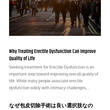
Why Treating Erectile Dysfunction Can Improve
Quality of Life
Seeking treatment for Erectile Dysfunction is an
important step toward improving overall quality of
life. While many people associate erectile
dysfunction solely with intimacy challenges,…
なぜ包皮切除手術は良い選択肢なの