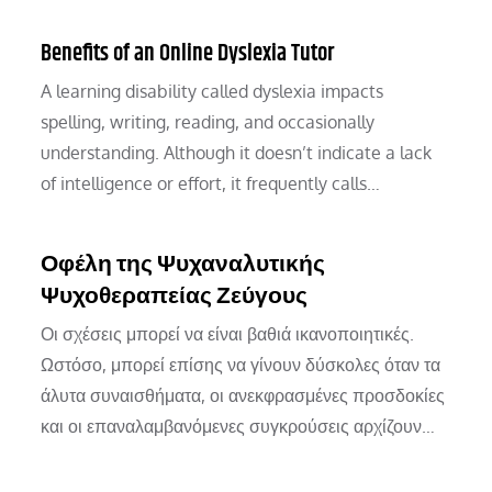
Benefits of an Online Dyslexia Tutor
A learning disability called dyslexia impacts
spelling, writing, reading, and occasionally
understanding. Although it doesn’t indicate a lack
of intelligence or effort, it frequently calls…
Οφέλη της Ψυχαναλυτικής
Ψυχοθεραπείας Ζεύγους
Οι σχέσεις μπορεί να είναι βαθιά ικανοποιητικές.
Ωστόσο, μπορεί επίσης να γίνουν δύσκολες όταν τα
άλυτα συναισθήματα, οι ανεκφρασμένες προσδοκίες
και οι επαναλαμβανόμενες συγκρούσεις αρχίζουν…