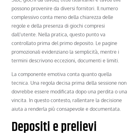
possono provenire da diversi fornitori. Il numero
complessivo conta meno della chiarezza delle
regole e della presenza di giochi compresi
dall’utente. Nella pratica, questo punto va
controllato prima del primo deposito. Le pagine
promozionali evidenziano la semplicità, mentre i
termini descrivono eccezioni, documenti e limiti.
La componente emotiva conta quanto quella
tecnica. Una regola decisa prima della sessione non
dovrebbe essere modificata dopo una perdita o una
vincita. In questo contesto, rallentare la decisione
aiuta a renderla più consapevole e documentata.
Depositi e prelievi