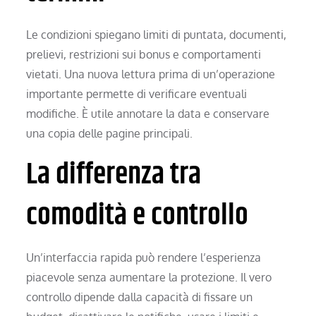
Le condizioni spiegano limiti di puntata, documenti,
prelievi, restrizioni sui bonus e comportamenti
vietati. Una nuova lettura prima di un’operazione
importante permette di verificare eventuali
modifiche. È utile annotare la data e conservare
una copia delle pagine principali.
La differenza tra
comodità e controllo
Un’interfaccia rapida può rendere l’esperienza
piacevole senza aumentare la protezione. Il vero
controllo dipende dalla capacità di fissare un