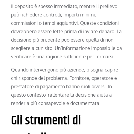
Il deposito è spesso immediato, mentre il prelievo
può richiedere controlli, importi minimi,
commissioni o tempi aggiuntivi. Queste condizioni
dovrebbero essere lette prima di inviare denaro. La
decisione più prudente può essere quella di non
scegliere alcun sito. Un’informazione impossibile da
verificare è una ragione sufficiente per fermarsi.
Quando intervengono più aziende, bisogna capire
chi risponde del problema. Fornitore, operatore e
prestatore di pagamento hanno ruoli diversi. In
questo contesto, rallentare la decisione aiuta a
renderla più consapevole e documentata.
Gli strumenti di