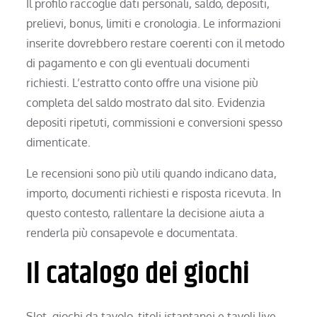
Il profilo raccoglie dati personali, saldo, depositi,
prelievi, bonus, limiti e cronologia. Le informazioni
inserite dovrebbero restare coerenti con il metodo
di pagamento e con gli eventuali documenti
richiesti. L’estratto conto offre una visione più
completa del saldo mostrato dal sito. Evidenzia
depositi ripetuti, commissioni e conversioni spesso
dimenticate.
Le recensioni sono più utili quando indicano data,
importo, documenti richiesti e risposta ricevuta. In
questo contesto, rallentare la decisione aiuta a
renderla più consapevole e documentata.
Il catalogo dei giochi
Slot, giochi da tavolo, titoli istantanei e tavoli live