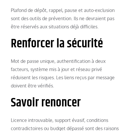
Plafond de dépôt, rappel, pause et auto-exclusion
sont des outils de prévention. Ils ne devraient pas
être réservés aux situations déjà difficiles.
Renforcer la sécurité
Mot de passe unique, authentification à deux
facteurs, système mis à jour et réseau privé
réduisent les risques. Les liens reçus par message
doivent être vérifiés.
Savoir renoncer
Licence introuvable, support évasif, conditions
contradictoires ou budget dépassé sont des raisons