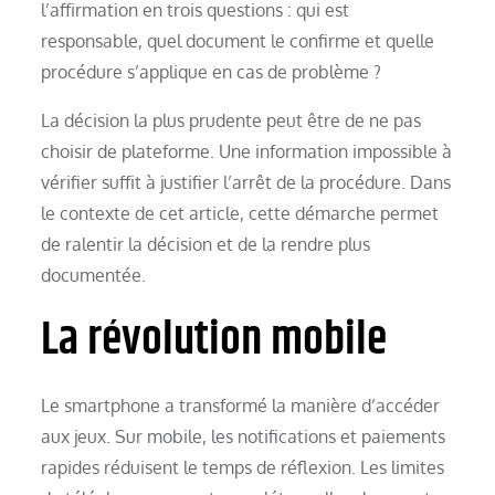
l’affirmation en trois questions : qui est
responsable, quel document le confirme et quelle
procédure s’applique en cas de problème ?
La décision la plus prudente peut être de ne pas
choisir de plateforme. Une information impossible à
vérifier suffit à justifier l’arrêt de la procédure. Dans
le contexte de cet article, cette démarche permet
de ralentir la décision et de la rendre plus
documentée.
La révolution mobile
Le smartphone a transformé la manière d’accéder
aux jeux. Sur mobile, les notifications et paiements
rapides réduisent le temps de réflexion. Les limites