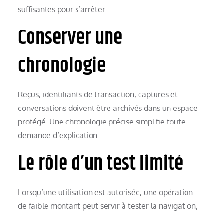
suffisantes pour s’arrêter.
Conserver une
chronologie
Reçus, identifiants de transaction, captures et
conversations doivent être archivés dans un espace
protégé. Une chronologie précise simplifie toute
demande d’explication.
Le rôle d’un test limité
Lorsqu’une utilisation est autorisée, une opération
de faible montant peut servir à tester la navigation,