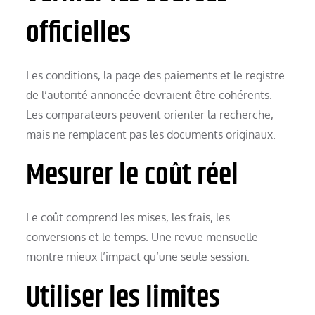
officielles
Les conditions, la page des paiements et le registre
de l’autorité annoncée devraient être cohérents.
Les comparateurs peuvent orienter la recherche,
mais ne remplacent pas les documents originaux.
Mesurer le coût réel
Le coût comprend les mises, les frais, les
conversions et le temps. Une revue mensuelle
montre mieux l’impact qu’une seule session.
Utiliser les limites