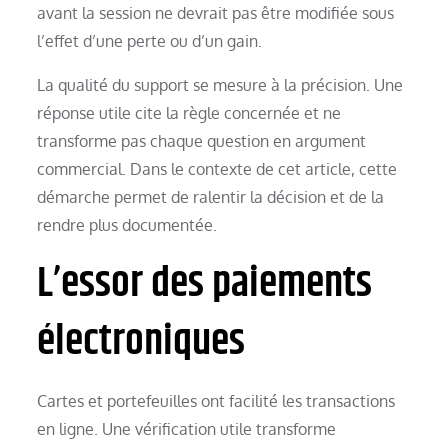
avant la session ne devrait pas être modifiée sous
l’effet d’une perte ou d’un gain.
La qualité du support se mesure à la précision. Une
réponse utile cite la règle concernée et ne
transforme pas chaque question en argument
commercial. Dans le contexte de cet article, cette
démarche permet de ralentir la décision et de la
rendre plus documentée.
L’essor des paiements
électroniques
Cartes et portefeuilles ont facilité les transactions
en ligne. Une vérification utile transforme