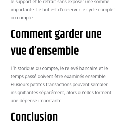
le support et le retrait sans exposer une somme
importante. Le but est d’observer le cycle complet
du compte.
Comment garder une
vue d’ensemble
L’historique du compte, le relevé bancaire et le
temps passé doivent être examinés ensemble.
Plusieurs petites transactions peuvent sembler
insignifiantes séparément, alors qu’elles forment
une dépense importante.
Conclusion