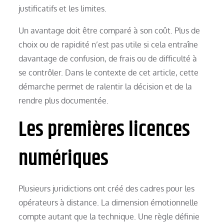
justificatifs et les limites.
Un avantage doit être comparé à son coût. Plus de
choix ou de rapidité n’est pas utile si cela entraîne
davantage de confusion, de frais ou de difficulté à
se contrôler. Dans le contexte de cet article, cette
démarche permet de ralentir la décision et de la
rendre plus documentée.
Les premières licences
numériques
Plusieurs juridictions ont créé des cadres pour les
opérateurs à distance. La dimension émotionnelle
compte autant que la technique. Une règle définie