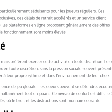
particulièrement séduisants pour les joueurs réguliers. Ces
sives, des délais de retrait accélérés et un service client
s, les plateformes en ligne proposent généralement des offres
 de fonctionnement sont moins élevés.
té
 mais préfèrent exercer cette activité en toute discrétion. Les
ux en toute discrétion, sans la pression sociale souvent présen
uer à leur propre rythme et dans l’environnement de leur choix.
ience de jeu globale. Les joueurs peuvent se détendre, écouter
multanément tout en jouant. Ce niveau de confort est difficile 
s, où le bruit et les distractions sont monnaie courante.