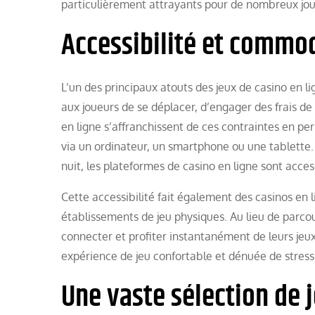
particulièrement attrayants pour de nombreux jou
Accessibilité et commo
L’un des principaux atouts des jeux de casino en l
aux joueurs de se déplacer, d’engager des frais de
en ligne s’affranchissent de ces contraintes en pe
via un ordinateur, un smartphone ou une tablette.
nuit, les plateformes de casino en ligne sont access
Cette accessibilité fait également des casinos en l
établissements de jeu physiques. Au lieu de parco
connecter et profiter instantanément de leurs jeux 
expérience de jeu confortable et dénuée de stress
Une vaste sélection de 