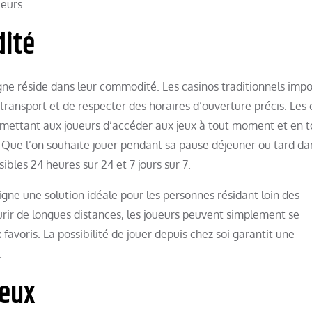
eurs.
dité
igne réside dans leur commodité. Les casinos traditionnels imp
 transport et de respecter des horaires d’ouverture précis. Les 
rmettant aux joueurs d’accéder aux jeux à tout moment et en to
 Que l’on souhaite jouer pendant sa pause déjeuner ou tard da
ibles 24 heures sur 24 et 7 jours sur 7.
igne une solution idéale pour les personnes résidant loin des
urir de longues distances, les joueurs peuvent simplement se
favoris. La possibilité de jouer depuis chez soi garantit une
.
jeux