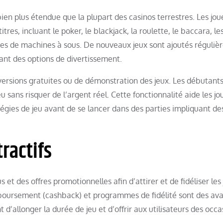
bien plus étendue que la plupart des casinos terrestres. Les jou
itres, incluant le poker, le blackjack, la roulette, le baccara, le
mes de machines à sous. De nouveaux jeux sont ajoutés réguliè
ant des options de divertissement.
 versions gratuites ou de démonstration des jeux. Les débutant
eu sans risquer de l’argent réel. Cette fonctionnalité aide les jo
égies de jeu avant de se lancer dans des parties impliquant de
ractifs
t des offres promotionnelles afin d’attirer et de fidéliser les 
mboursement (cashback) et programmes de fidélité sont des av
allonger la durée de jeu et d’offrir aux utilisateurs des occa