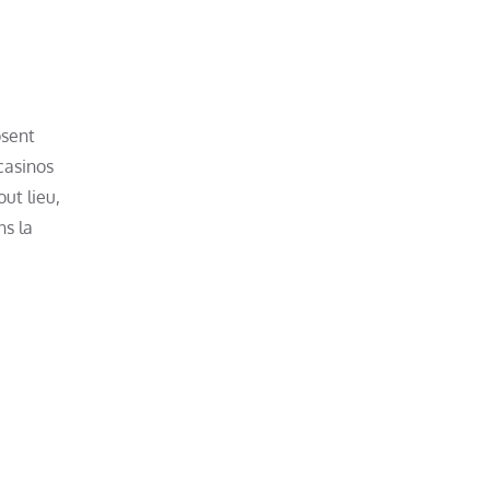
osent
casinos
ut lieu,
ns la