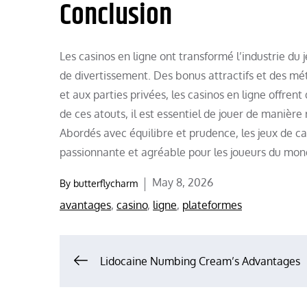
Conclusion
Les casinos en ligne ont transformé l’industrie du 
de divertissement. Des bonus attractifs et des mé
et aux parties privées, les casinos en ligne offre
de ces atouts, il est essentiel de jouer de manièr
Abordés avec équilibre et prudence, les jeux de c
passionnante et agréable pour les joueurs du mond
Posted
May 8, 2026
By
butterflycharm
on
avantages
,
casino
,
ligne
,
plateformes
Post
Lidocaine Numbing Cream’s Advantages