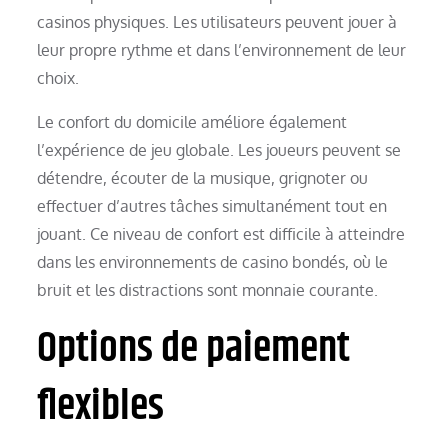
casinos physiques. Les utilisateurs peuvent jouer à
leur propre rythme et dans l’environnement de leur
choix.
Le confort du domicile améliore également
l’expérience de jeu globale. Les joueurs peuvent se
détendre, écouter de la musique, grignoter ou
effectuer d’autres tâches simultanément tout en
jouant. Ce niveau de confort est difficile à atteindre
dans les environnements de casino bondés, où le
bruit et les distractions sont monnaie courante.
Options de paiement
flexibles