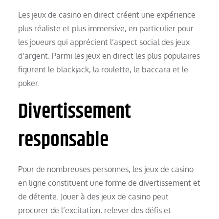
Les jeux de casino en direct créent une expérience
plus réaliste et plus immersive, en particulier pour
les joueurs qui apprécient l’aspect social des jeux
d’argent. Parmi les jeux en direct les plus populaires
figurent le blackjack, la roulette, le baccara et le
poker.
Divertissement
responsable
Pour de nombreuses personnes, les jeux de casino
en ligne constituent une forme de divertissement et
de détente. Jouer à des jeux de casino peut
procurer de l’excitation, relever des défis et