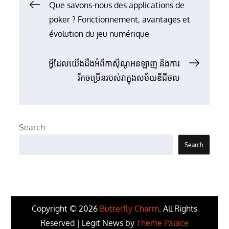
Post
Que savons-nous des applications de
poker ? Fonctionnement, avantages et
navigation
évolution du jeu numérique
អ្វីដែលយើងដឹងអំពីកាស៊ីណូអនឡាញ និងការ
រីកចម្រើនរបស់វាក្នុងសម័យឌីជីថល
Search
Search
Copyright © 2026
Butterfly Charm
. All Rights
Reserved | Legit News by
Theme Palace