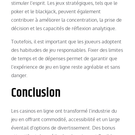
stimuler l’esprit. Les jeux stratégiques, tels que le
poker et le blackjack, peuvent également
contribuer à améliorer la concentration, la prise de
décision et les capacités de réflexion analytique.
Toutefois, il est important que les joueurs adoptent
des habitudes de jeu responsables. Fixer des limites
de temps et de dépenses permet de garantir que
l’expérience de jeu en ligne reste agréable et sans
danger.
Conclusion
Les casinos en ligne ont transformé l’industrie du
jeu en offrant commodité, accessibilité et un large
éventail d’options de divertissement. Des bonus