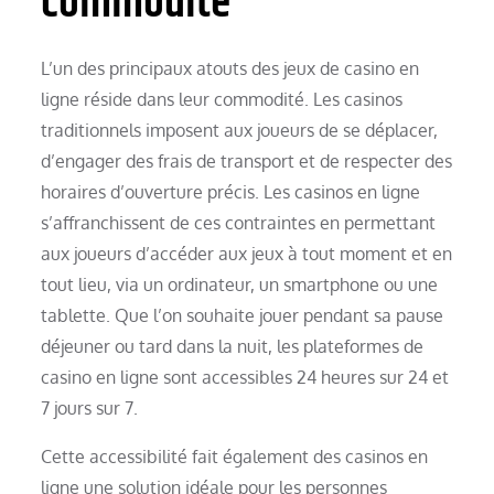
commodité
L’un des principaux atouts des jeux de casino en
ligne réside dans leur commodité. Les casinos
traditionnels imposent aux joueurs de se déplacer,
d’engager des frais de transport et de respecter des
horaires d’ouverture précis. Les casinos en ligne
s’affranchissent de ces contraintes en permettant
aux joueurs d’accéder aux jeux à tout moment et en
tout lieu, via un ordinateur, un smartphone ou une
tablette. Que l’on souhaite jouer pendant sa pause
déjeuner ou tard dans la nuit, les plateformes de
casino en ligne sont accessibles 24 heures sur 24 et
7 jours sur 7.
Cette accessibilité fait également des casinos en
ligne une solution idéale pour les personnes