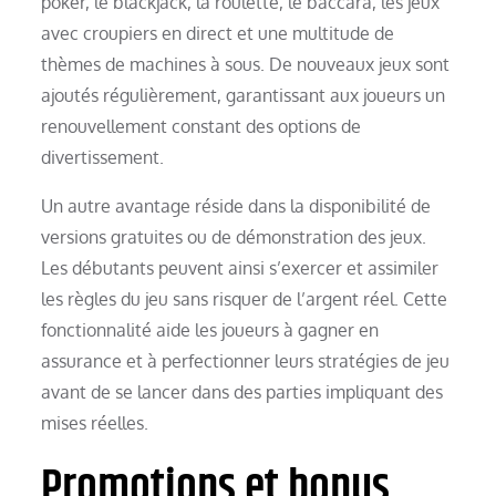
poker, le blackjack, la roulette, le baccara, les jeux
avec croupiers en direct et une multitude de
thèmes de machines à sous. De nouveaux jeux sont
ajoutés régulièrement, garantissant aux joueurs un
renouvellement constant des options de
divertissement.
Un autre avantage réside dans la disponibilité de
versions gratuites ou de démonstration des jeux.
Les débutants peuvent ainsi s’exercer et assimiler
les règles du jeu sans risquer de l’argent réel. Cette
fonctionnalité aide les joueurs à gagner en
assurance et à perfectionner leurs stratégies de jeu
avant de se lancer dans des parties impliquant des
mises réelles.
Promotions et bonus