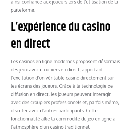
ainsi confiance aux joueurs lors de l’utilisation de la
plateforme.
L’expérience du casino
en direct
Les casinos en ligne modernes proposent désormais
des jeux avec croupiers en direct, apportant
l’excitation d’un véritable casino directement sur
les écrans des joueurs. Grâce à la technologie de
diffusion en direct, les joueurs peuvent interagir
avec des croupiers professionnels et, parfois même,
discuter avec d’autres participants. Cette
fonctionnalité allie la commodité du jeu en ligne à
l’atmosphère d’un casino traditionnel.