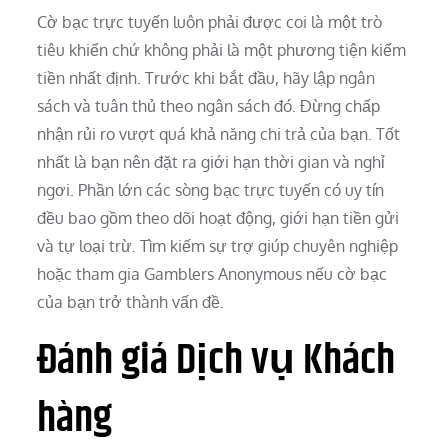
Cờ bạc trực tuyến luôn phải được coi là một trò
tiêu khiển chứ không phải là một phương tiện kiếm
tiền nhất định. Trước khi bắt đầu, hãy lập ngân
sách và tuân thủ theo ngân sách đó. Đừng chấp
nhận rủi ro vượt quá khả năng chi trả của bạn. Tốt
nhất là bạn nên đặt ra giới hạn thời gian và nghỉ
ngơi. Phần lớn các sòng bạc trực tuyến có uy tín
đều bao gồm theo dõi hoạt động, giới hạn tiền gửi
và tự loại trừ. Tìm kiếm sự trợ giúp chuyên nghiệp
hoặc tham gia Gamblers Anonymous nếu cờ bạc
của bạn trở thành vấn đề.
Đánh giá Dịch vụ Khách
hàng