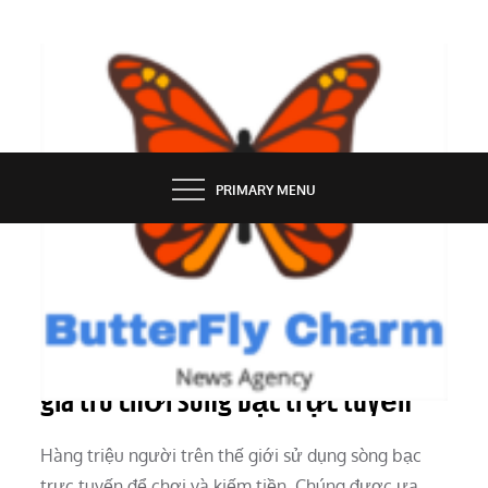
Skip
to
content
BUTTERFLY CHARM
PRIMARY MENU
ONLINE GAMES
Những cân nhắc trước khi tham
gia trò chơi sòng bạc trực tuyến
Hàng triệu người trên thế giới sử dụng sòng bạc
trực tuyến để chơi và kiếm tiền. Chúng được ưa