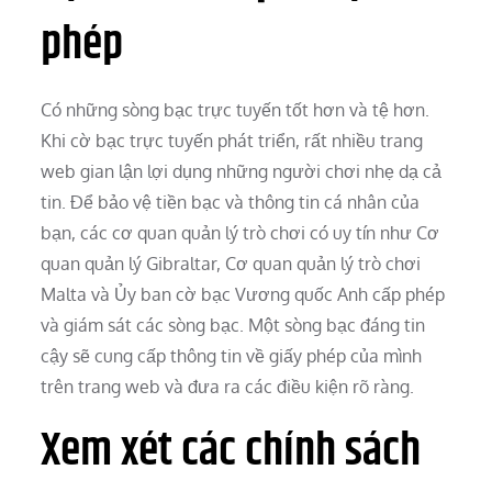
phép
Có những sòng bạc trực tuyến tốt hơn và tệ hơn.
Khi cờ bạc trực tuyến phát triển, rất nhiều trang
web gian lận lợi dụng những người chơi nhẹ dạ cả
tin. Để bảo vệ tiền bạc và thông tin cá nhân của
bạn, các cơ quan quản lý trò chơi có uy tín như Cơ
quan quản lý Gibraltar, Cơ quan quản lý trò chơi
Malta và Ủy ban cờ bạc Vương quốc Anh cấp phép
và giám sát các sòng bạc. Một sòng bạc đáng tin
cậy sẽ cung cấp thông tin về giấy phép của mình
trên trang web và đưa ra các điều kiện rõ ràng.
Xem xét các chính sách