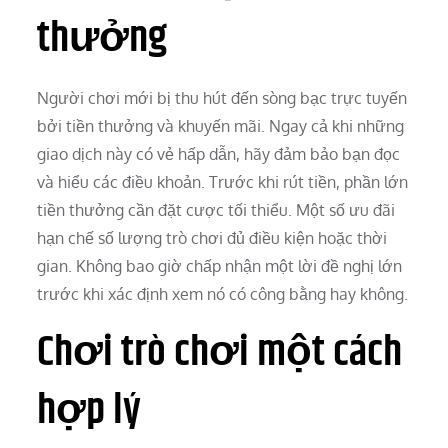
thưởng
Người chơi mới bị thu hút đến sòng bạc trực tuyến
bởi tiền thưởng và khuyến mãi. Ngay cả khi những
giao dịch này có vẻ hấp dẫn, hãy đảm bảo bạn đọc
và hiểu các điều khoản. Trước khi rút tiền, phần lớn
tiền thưởng cần đặt cược tối thiểu. Một số ưu đãi
hạn chế số lượng trò chơi đủ điều kiện hoặc thời
gian. Không bao giờ chấp nhận một lời đề nghị lớn
trước khi xác định xem nó có công bằng hay không.
Chơi trò chơi một cách
hợp lý