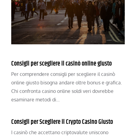
Consigli per scegliere il casinò online giusto
Per comprendere consigli per scegliere il casinò
online giusto bisogna andare oltre bonus e grafica.
Chi confronta casino online soldi veri dovrebbe
esaminare metodi di…
Consigli per Scegliere il Crypto Casino Giusto
I casinò che accettano criptovalute uniscono