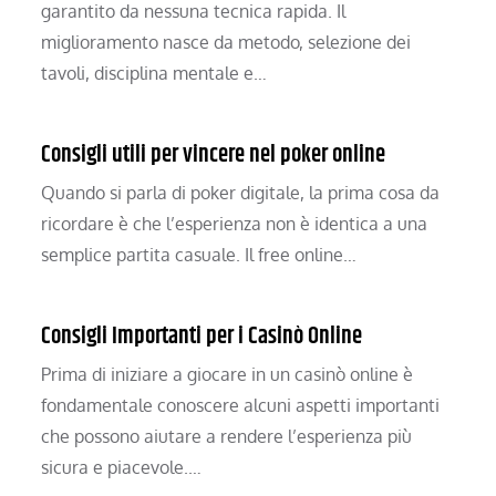
garantito da nessuna tecnica rapida. Il
miglioramento nasce da metodo, selezione dei
tavoli, disciplina mentale e…
Consigli utili per vincere nel poker online
Quando si parla di poker digitale, la prima cosa da
ricordare è che l’esperienza non è identica a una
semplice partita casuale. Il free online…
Consigli Importanti per i Casinò Online
Prima di iniziare a giocare in un casinò online è
fondamentale conoscere alcuni aspetti importanti
che possono aiutare a rendere l’esperienza più
sicura e piacevole.…