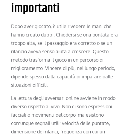
importanti
Dopo aver giocato, è utile rivedere le mani che
hanno creato dubbi. Chiedersi se una puntata era
troppo alta, se il passaggio era corretto o se un
rilancio aveva senso aiuta a crescere. Questo
metodo trasforma il gioco in un percorso di
miglioramento. Vincere di più, nel lungo periodo,
dipende spesso dalla capacità di imparare dalle
situazioni difficili.
La lettura degli avversari online avviene in modo
diverso rispetto al vivo. Non ci sono espressioni
facciali o movimenti del corpo, ma esistono
comunque segnali utili: velocità delle puntate,
dimensione dei rilanci, frequenza con cui un