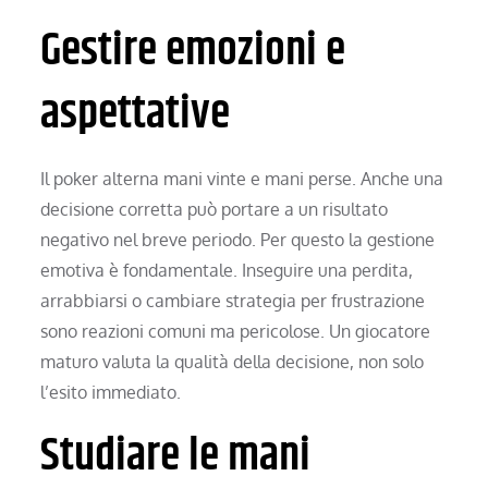
Gestire emozioni e
aspettative
Il poker alterna mani vinte e mani perse. Anche una
decisione corretta può portare a un risultato
negativo nel breve periodo. Per questo la gestione
emotiva è fondamentale. Inseguire una perdita,
arrabbiarsi o cambiare strategia per frustrazione
sono reazioni comuni ma pericolose. Un giocatore
maturo valuta la qualità della decisione, non solo
l’esito immediato.
Studiare le mani