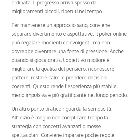
ordinata. Il progresso arriva spesso da
miglioramenti piccoli, ripetuti nel tempo.
Per mantenere un approccio sano, conviene
separare divertimento e aspettative. Il poker online
può regalare momenti coinvolgenti, ma non
dovrebbe diventare una fonte di pressione. Anche
quando si gioca gratis, l’obiettivo migliore è
migliorare la qualità del pensiero: riconoscere
pattern, restare calmi e prendere decisioni
coerenti. Questo rende l’esperienza più stabile,
meno impulsiva e più gratificante nel lungo periodo.
Un altro punto pratico riguarda la semplicità.
All’inizio è meglio non complicare troppo la
strategia con concetti avanzati o mosse
spettacolari. Conviene imparare poche regole