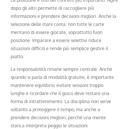
dopo gli altri permette di raccogliere più
informazioni e prendere decisioni migliori. Anche la
selezione delle mani conta: non tutte le carte
meritano di essere giocate, soprattutto fuori
posizione. Imparare a essere selettivi riduce
situazioni difficili e rende più semplice gestire il
piatto.
La responsabilità rimane sempre centrale. Anche
quando si parla di modalità gratuite, è importante
mantenere equilibrio, evitare sessioni troppo
lunghe e ricordare che il gioco deve restare una
forma di intrattenimento. La disciplina non serve
soltanto a proteggere il tempo, ma anche a
prendere decisioni migliori, perché una mente
stanca interpreta peggio le situazioni.