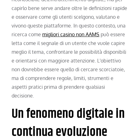
capirlo bene serve andare oltre le definizioni rapide
e osservare come gli utenti scelgono, valutano e
vivono queste piattaforme. In questo contesto, una
ricerca come
migliori casino non AAMS
può essere
letta come il segnale di un utente che vuole capire
meglio il tema, confrontare le possibilità disponibili
e orientarsi con maggiore attenzione. L'obiettivo
non dovrebbe essere quello di cercare scorciatoie,
ma di comprendere regole, limiti, strumenti e
aspetti pratici prima di prendere qualsiasi
decisione.
Un fenomeno digitale in
continua evoluzione