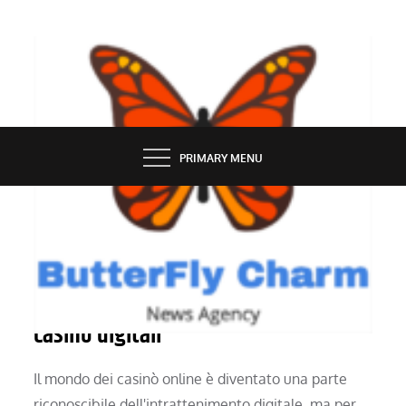
Skip
to
content
BUTTERFLY CHARM
PRIMARY MENU
ONLINE GAMES
Come valutare con attenzione un
casinò digitali
Il mondo dei casinò online è diventato una parte
riconoscibile dell'intrattenimento digitale, ma per