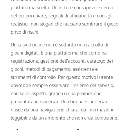
piattaforma scelta. Un lettore consapevole cerca
definizioni chiare, segnali di affidabilità e consigli
realistici, non slogan che facciano sembrare il gioco
privo di rischi.
Un casinò online non è soltanto una raccolta di
giochi digitali. È una piattaforma che combina
registrazione, gestione dell'account, catalogo dei
giochi, metodi di pagamento, assistenza e
strumenti di controllo. Per questo motivo l'utente
dovrebbe sempre osservare l'insieme del servizio,
non solo l'aspetto grafico o una promozione
presentata in evidenza. Una buona esperienza
nasce da una navigazione chiara, da informazioni
leggibili e da un ambiente che non crea confusione.