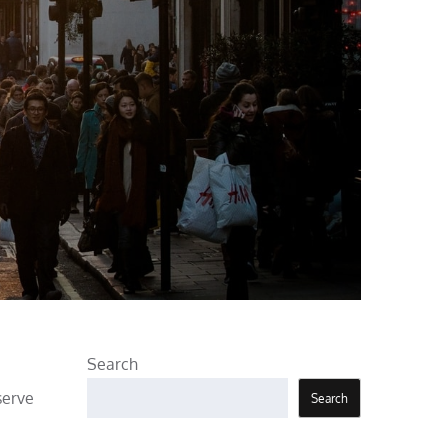
Search
serve
Search