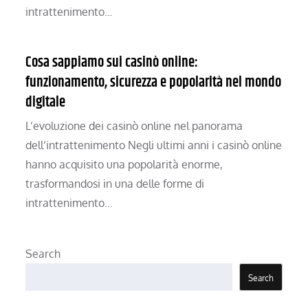
intrattenimento…
Cosa sappiamo sui casinò online:
funzionamento, sicurezza e popolarità nel mondo
digitale
L’evoluzione dei casinò online nel panorama
dell’intrattenimento Negli ultimi anni i casinò online
hanno acquisito una popolarità enorme,
trasformandosi in una delle forme di
intrattenimento…
Search
Search