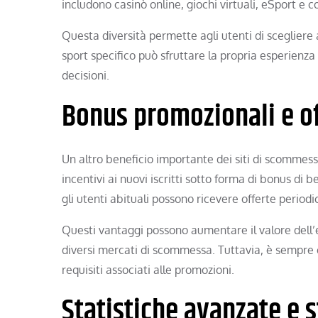
includono casinò online, giochi virtuali, eSport e c
Questa diversità permette agli utenti di scegliere a
sport specifico può sfruttare la propria esperienza 
decisioni.
Bonus promozionali e of
Un altro beneficio importante dei siti di scommess
incentivi ai nuovi iscritti sotto forma di bonus d
gli utenti abituali possono ricevere offerte period
Questi vantaggi possono aumentare il valore dell’e
diversi mercati di scommessa. Tuttavia, è sempre 
requisiti associati alle promozioni.
Statistiche avanzate e s