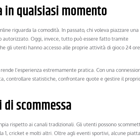
à in qualsiasi momento
nline riguarda la comodità. In passato, chi voleva piazzare una
autorizzato. Oggi, invece, tutto può essere fatto tramite
 gli utenti hanno accesso alle proprie attività di gioco 24 ore
uti rende l’esperienza estremamente pratica. Con una connessio
ta, controllare statistiche, confrontare quote e gestire il propr
ni di scommessa
pia rispetto ai canali tradizionali. Gli utenti possono scommet
1, cricket e molti altri. Oltre agli eventi sportivi, alcune piat