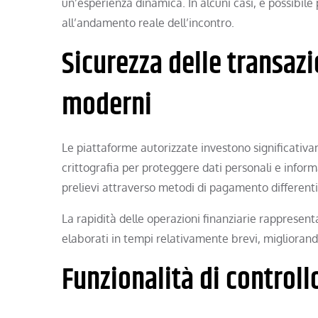
un’esperienza dinamica. In alcuni casi, è possibile
all’andamento reale dell’incontro.
Sicurezza delle transaz
moderni
Le piattaforme autorizzate investono significativame
crittografia per proteggere dati personali e informa
prelievi attraverso metodi di pagamento differenti, 
La rapidità delle operazioni finanziarie rappresenta
elaborati in tempi relativamente brevi, migliorand
Funzionalità di controll