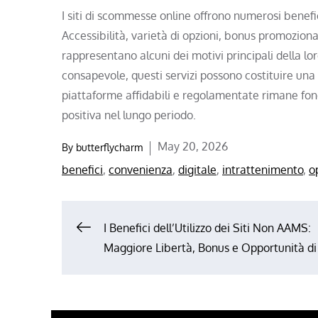
I siti di scommesse online offrono numerosi benefic
Accessibilità, varietà di opzioni, bonus promozion
rappresentano alcuni dei motivi principali della l
consapevole, questi servizi possono costituire una
piattaforme affidabili e regolamentate rimane fo
positiva nel lungo periodo.
Posted
May 20, 2026
By
butterflycharm
on
benefici
,
convenienza
,
digitale
,
intrattenimento
,
o
Post
I Benefici dell’Utilizzo dei Siti Non AAMS:
Maggiore Libertà, Bonus e Opportunità di
navigation