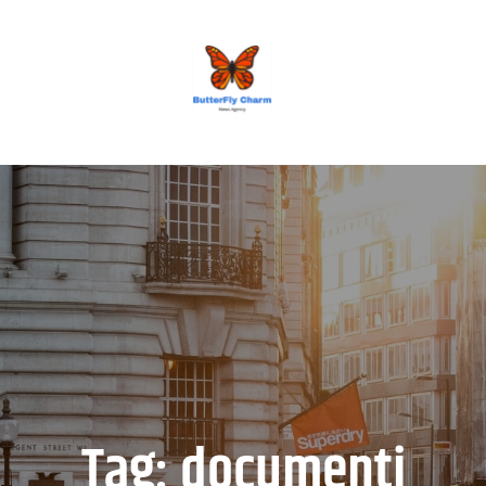
BUTTERFLY CHARM
Tag:
documenti