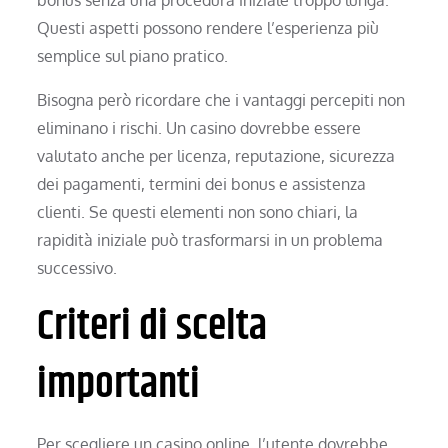
Questi aspetti possono rendere l’esperienza più
semplice sul piano pratico.
Bisogna però ricordare che i vantaggi percepiti non
eliminano i rischi. Un casino dovrebbe essere
valutato anche per licenza, reputazione, sicurezza
dei pagamenti, termini dei bonus e assistenza
clienti. Se questi elementi non sono chiari, la
rapidità iniziale può trasformarsi in un problema
successivo.
Criteri di scelta
importanti
Per scegliere un casino online, l’utente dovrebbe