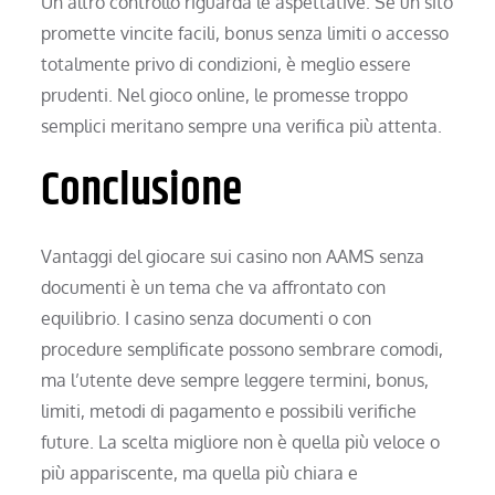
Un altro controllo riguarda le aspettative. Se un sito
promette vincite facili, bonus senza limiti o accesso
totalmente privo di condizioni, è meglio essere
prudenti. Nel gioco online, le promesse troppo
semplici meritano sempre una verifica più attenta.
Conclusione
Vantaggi del giocare sui casino non AAMS senza
documenti è un tema che va affrontato con
equilibrio. I casino senza documenti o con
procedure semplificate possono sembrare comodi,
ma l’utente deve sempre leggere termini, bonus,
limiti, metodi di pagamento e possibili verifiche
future. La scelta migliore non è quella più veloce o
più appariscente, ma quella più chiara e