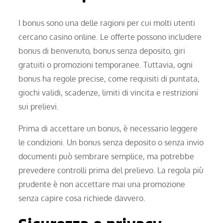
I bonus sono una delle ragioni per cui molti utenti
cercano casino online. Le offerte possono includere
bonus di benvenuto, bonus senza deposito, giri
gratuiti o promozioni temporanee. Tuttavia, ogni
bonus ha regole precise, come requisiti di puntata,
giochi validi, scadenze, limiti di vincita e restrizioni
sui prelievi.
Prima di accettare un bonus, è necessario leggere
le condizioni. Un bonus senza deposito o senza invio
documenti può sembrare semplice, ma potrebbe
prevedere controlli prima del prelievo. La regola più
prudente è non accettare mai una promozione
senza capire cosa richiede davvero.