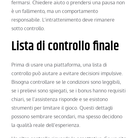
fermarsi. Chiedere aiuto o prendersi una pausa non
è un fallimento, ma un comportamento
responsabile. L’intrattenimento deve rimanere
sotto controllo.
Lista di controllo finale
Prima di usare una piattaforma, una lista di
controllo può aiutare a evitare decisioni impulsive.
Bisogna controllare se le condizioni sono leggibili,
se i prelievi sono spiegati, se i bonus hanno requisiti
chiari, se l’assistenza risponde e se esistono
strumenti per limitare il gioco. Questi dettagli
possono sembrare secondari, ma spesso decidono
la qualità reale dell’esperienza.