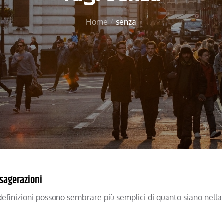
Home
senza
esagerazioni
 definizioni possono sembrare più semplici di quanto siano nella