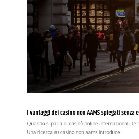
I vantaggi dei casinò non AAMS spiegati senza 
Quando si parla di casinò online internazionali, le
Una ricerca su casino non aams introduce…