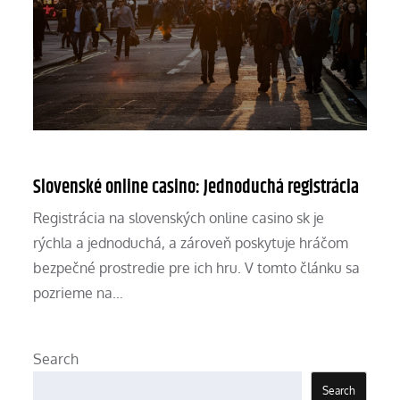
Slovenské online casino: Jednoduchá registrácia
Registrácia na slovenských online casino sk je
rýchla a jednoduchá, a zároveň poskytuje hráčom
bezpečné prostredie pre ich hru. V tomto článku sa
pozrieme na…
Search
Search