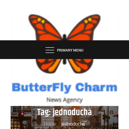
Skip
to
content
BUTTERFLY CHARM
PRIMARY MENU
Tag:
jednoduchá
Home
jednoduchá