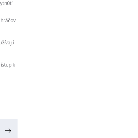
kytnúť
 hráčov.
užívajú
ístup k