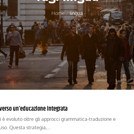
Home
lingua
raverso un’educazione integrata
si è evoluto oltre gli approcci grammatica-traduzione e
fuso. Questa strategia,…