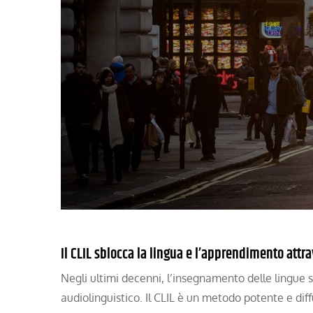
Il CLIL sblocca la lingua e l’apprendimento att
Negli ultimi decenni, l’insegnamento delle lingue 
audiolinguistico. Il CLIL è un metodo potente e dif