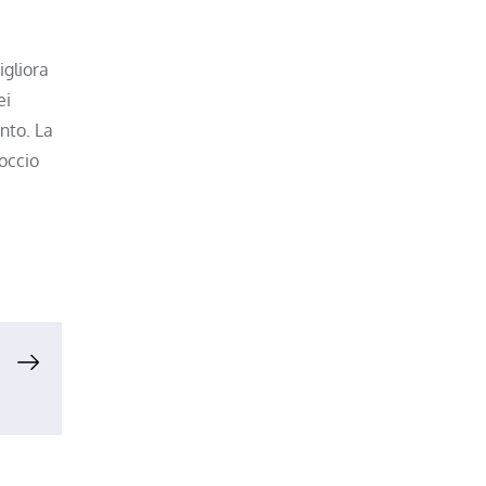
igliora
ei
ento. La
occio