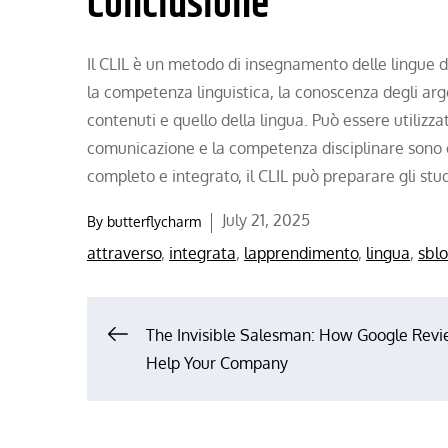
Conclusione
Il CLIL è un metodo di insegnamento delle lingue din
la competenza linguistica, la conoscenza degli a
contenuti e quello della lingua. Può essere utilizza
comunicazione e la competenza disciplinare sono c
completo e integrato, il CLIL può preparare gli st
Posted
July 21, 2025
By
butterflycharm
on
attraverso
,
integrata
,
lapprendimento
,
lingua
,
sbl
Post
The Invisible Salesman: How Google Rev
Help Your Company
navigation