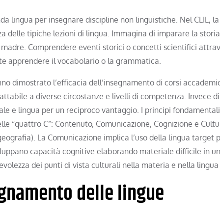
 lingua per insegnare discipline non linguistiche. Nel CLIL, la
za delle tipiche lezioni di lingua. Immagina di imparare la storia
 madre. Comprendere eventi storici o concetti scientifici attra
nte apprendere il vocabolario o la grammatica.
no dimostrato l’efficacia dell’insegnamento di corsi accademic
dattabile a diverse circostanze e livelli di competenza. Invece di
ale e lingua per un reciproco vantaggio. I principi fondamentali
elle “quattro C”: Contenuto, Comunicazione, Cognizione e Cultur
ografia). La Comunicazione implica l’uso della lingua target pe
luppano capacità cognitive elaborando materiale difficile in u
olezza dei punti di vista culturali nella materia e nella lingua
segnamento delle lingue