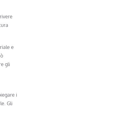
rivere
tura
riale e
uò
e gli
piegare i
e. Gli