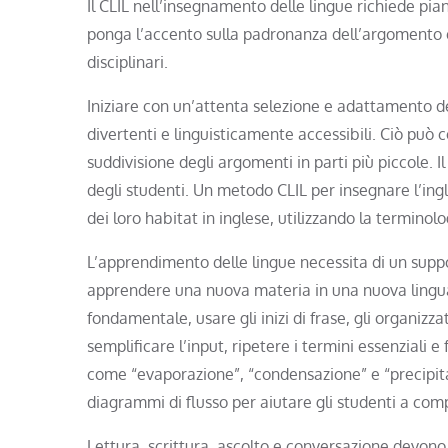
Il CLIL nell’insegnamento delle lingue richiede p
ponga l’accento sulla padronanza dell’argomento e s
disciplinari.
Iniziare con un’attenta selezione e adattamento de
divertenti e linguisticamente accessibili. Ciò può co
suddivisione degli argomenti in parti più piccole. Il
degli studenti. Un metodo CLIL per insegnare l’ing
dei loro habitat in inglese, utilizzando la terminolo
L’apprendimento delle lingue necessita di un suppo
apprendere una nuova materia in una nuova lingua.
fondamentale, usare gli inizi di frase, gli organizz
semplificare l’input, ripetere i termini essenziali 
come “evaporazione”, “condensazione” e “precipitaz
diagrammi di flusso per aiutare gli studenti a co
Lettura, scrittura, ascolto e conversazione devono