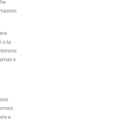
che
rmazioni
sere
i o la
nteressi
nimali e
sono
termini
mmi e