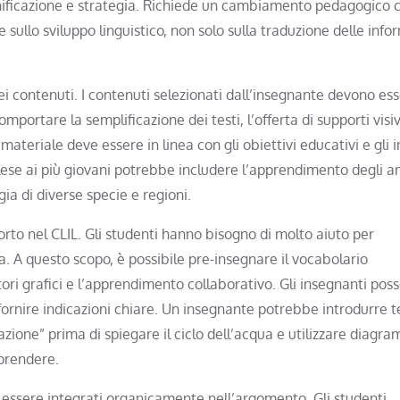
ianificazione e strategia. Richiede un cambiamento pedagogico 
ullo sviluppo linguistico, non solo sulla traduzione delle info
i contenuti. I contenuti selezionati dall’insegnante devono es
mportare la semplificazione dei testi, l’offerta di supporti visiv
 materiale deve essere in linea con gli obiettivi educativi e gli i
lese ai più giovani potrebbe includere l’apprendimento degli a
gia di diverse specie e regioni.
rto nel CLIL. Gli studenti hanno bisogno di molto aiuto per
 A questo scopo, è possibile pre-insegnare il vocabolario
atori grafici e l’apprendimento collaborativo. Gli insegnanti pos
e fornire indicazioni chiare. Un insegnante potrebbe introdurre 
ione” prima di spiegare il ciclo dell’acqua e utilizzare diagra
mprendere.
 essere integrati organicamente nell’argomento. Gli studenti