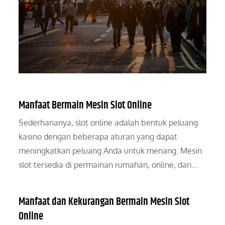
Manfaat Bermain Mesin Slot Online
Sederhananya, slot online adalah bentuk peluang
kasino dengan beberapa aturan yang dapat
meningkatkan peluang Anda untuk menang. Mesin
slot tersedia di permainan rumahan, online, dan…
Manfaat dan Kekurangan Bermain Mesin Slot
Online