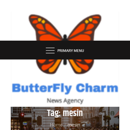
Skip
to
content
BUTTERFLY CHARM
PRIMARY MENU
Tag:
mesin
Home
mesin