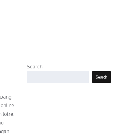
Search
Search
luang
 online
 lotre.
au
ngan