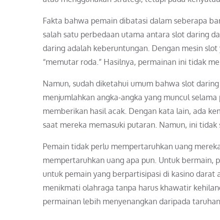
Fakta bahwa pemain dibatasi dalam seberapa ban
salah satu perbedaan utama antara slot daring da
daring adalah keberuntungan. Dengan mesin slot 
“memutar roda.” Hasilnya, permainan ini tidak 
Namun, sudah diketahui umum bahwa slot daring
menjumlahkan angka-angka yang muncul selama put
memberikan hasil acak. Dengan kata lain, ada 
saat mereka memasuki putaran. Namun, ini tidak 
Pemain tidak perlu mempertaruhkan uang mereka
mempertaruhkan uang apa pun. Untuk bermain, pe
untuk pemain yang berpartisipasi di kasino dara
menikmati olahraga tanpa harus khawatir kehilang
permainan lebih menyenangkan daripada taruhan