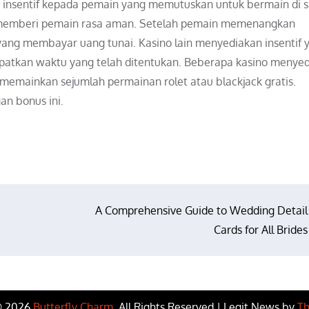
 insentif kepada pemain yang memutuskan untuk bermain di 
g memberi pemain rasa aman. Setelah pemain memenangkan
ng membayar uang tunai. Kasino lain menyediakan insentif 
atkan waktu yang telah ditentukan. Beberapa kasino menye
emainkan sejumlah permainan rolet atau blackjack gratis.
an bonus ini.
A Comprehensive Guide to Wedding Detail
Cards for All Brides
© 2026
Butterfly Charm
. All Rights Reserved | Legit News by
Th