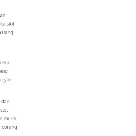
gan
ka slot
n uang
reka
yang
anyak
k dan
slot
an murni
a curang