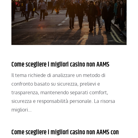
Come scegliere i migliori casino non AAMS
Il tema richiede di analizzare un metodo di
confronto basato su sicurezza, prelievi e
trasparenza, mantenendo separati comfort,
sicurezza e responsabilità personale. La risorsa
migliori…
Come scegliere i migliori casino non AAMS con