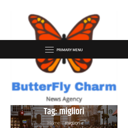
Skip
to
content
BUTTERFLY CHARM
PRIMARY MENU
Tag:
migliori
Home
migliori