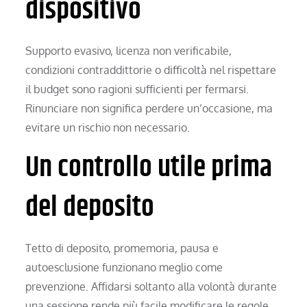
dispositivo
Supporto evasivo, licenza non verificabile,
condizioni contraddittorie o difficoltà nel rispettare
il budget sono ragioni sufficienti per fermarsi.
Rinunciare non significa perdere un’occasione, ma
evitare un rischio non necessario.
Un controllo utile prima
del deposito
Tetto di deposito, promemoria, pausa e
autoesclusione funzionano meglio come
prevenzione. Affidarsi soltanto alla volontà durante
una sessione rende più facile modificare le regole