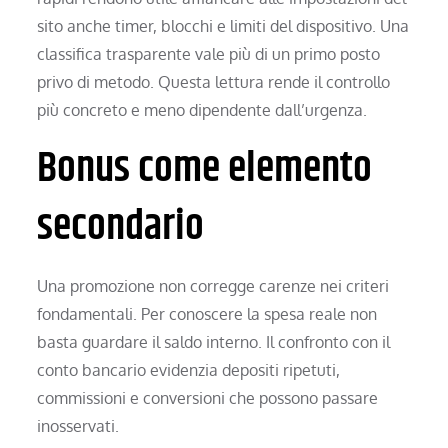
sito anche timer, blocchi e limiti del dispositivo. Una
classifica trasparente vale più di un primo posto
privo di metodo. Questa lettura rende il controllo
più concreto e meno dipendente dall’urgenza.
Bonus come elemento
secondario
Una promozione non corregge carenze nei criteri
fondamentali. Per conoscere la spesa reale non
basta guardare il saldo interno. Il confronto con il
conto bancario evidenzia depositi ripetuti,
commissioni e conversioni che possono passare
inosservati.