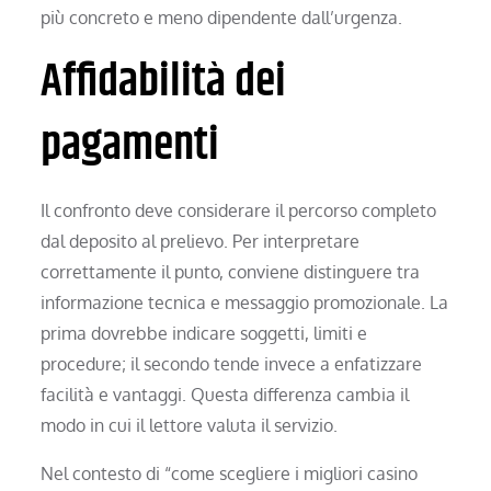
più concreto e meno dipendente dall’urgenza.
Affidabilità dei
pagamenti
Il confronto deve considerare il percorso completo
dal deposito al prelievo. Per interpretare
correttamente il punto, conviene distinguere tra
informazione tecnica e messaggio promozionale. La
prima dovrebbe indicare soggetti, limiti e
procedure; il secondo tende invece a enfatizzare
facilità e vantaggi. Questa differenza cambia il
modo in cui il lettore valuta il servizio.
Nel contesto di “come scegliere i migliori casino