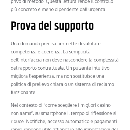
privo di metodo. Questa lettura rende il controllo
più concreto e meno dipendente dall’urgenza.
Prova del supporto
Una domanda precisa permette di valutare
competenza e coerenza. La semplicità
dell’interfaccia non deve nascondere la complessità
del rapporto contrattuale. Un pulsante intuitivo
migliora l’esperienza, ma non sostituisce una
politica di prelievo chiara o un sistema di reclamo
funzionante.
Nel contesto di “come scegliere i migliori casino
non aams”, su smartphone il tempo di riflessione si
riduce. Notifiche, accesso automatico e pagamenti
rapidi rendono utile affiancare alle impostazioni del