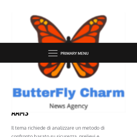
Skip
to
content
BUTTERFLY CHARM
PRIMARY MENU
ONLINE GAMES
Come scegliere i migliori casino non
AAMS
Il tema richiede di analizzare un metodo di
confronto basato su sicurezza, prelievi e