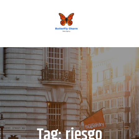
BUTTERFLY CHARM
Tag:
riesgo