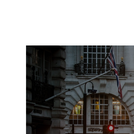
Skip
to
content