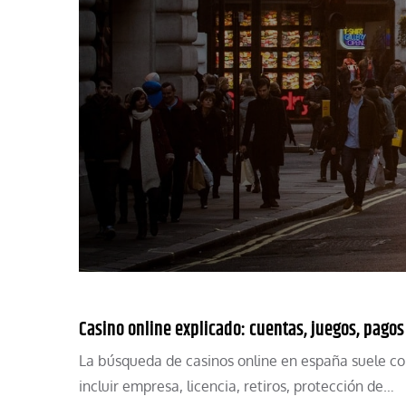
Casino online explicado: cuentas, juegos, pagos
La búsqueda de casinos online en españa suele co
incluir empresa, licencia, retiros, protección de…